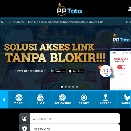
ARAP MENGAKTIFKAN LINK REFERAL ANDA DENGAN UPLOAD DATA SESUAI KTP
MEMBER S
TOGEL
SLOT
LIVE CASINO
SPORT
ARCADE
SABU