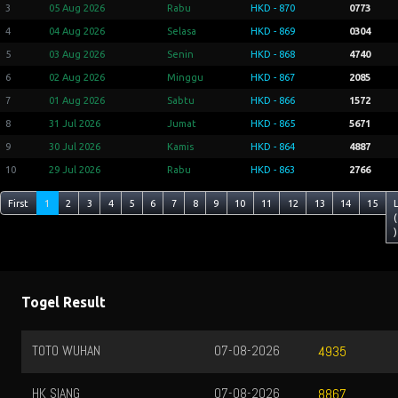
3
05 Aug 2026
Rabu
HKD - 870
0773
4
04 Aug 2026
Selasa
HKD - 869
0304
5
03 Aug 2026
Senin
HKD - 868
4740
6
02 Aug 2026
Minggu
HKD - 867
2085
7
01 Aug 2026
Sabtu
HKD - 866
1572
8
31 Jul 2026
Jumat
HKD - 865
5671
9
30 Jul 2026
Kamis
HKD - 864
4887
10
29 Jul 2026
Rabu
HKD - 863
2766
First
1
2
3
4
5
6
7
8
9
10
11
12
13
14
15
(
)
Togel Result
TOTO WUHAN
07-08-2026
4935
HK SIANG
07-08-2026
8867